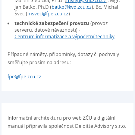
Martin Slepička, Ph.D. (
mslep@khi.zcu.cz
), Mgr.
Jan Baťko, Ph.D (
batko@kvd.zcu.cz
), Bc. Michal
Švec (
msvec@fpe.zcu.cz
)
technické zabezpečení provozu
(provoz
serveru, datové návaznosti) -
Centrum informatizace a výpočetní techniky
Případné náměty, připomínky, dotazy či pochvaly
směřujte prosím na adresu:
fpe@fpe.zcu.cz
Informační architekturu pro web ZČU a digitální
manuál připravila společnost Deloitte Advisory s.r.o.