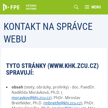
MENU
KONTAKT NA SPRÁVCE
WEBU
TYTO STRÁNKY (WWW.KHK.ZCU.CZ)
SPRAVUJÍ:
obsah
(texty, obrázky, prolinky) - doc. PaedDr.
Naděžda Morávková, Ph.D. (
moravkov@khi.zcu.cz
), PhDr. Miroslav
Breitfelder, Ph.D. (
mbreitfe@khi.zcu.cz
), PhDr.