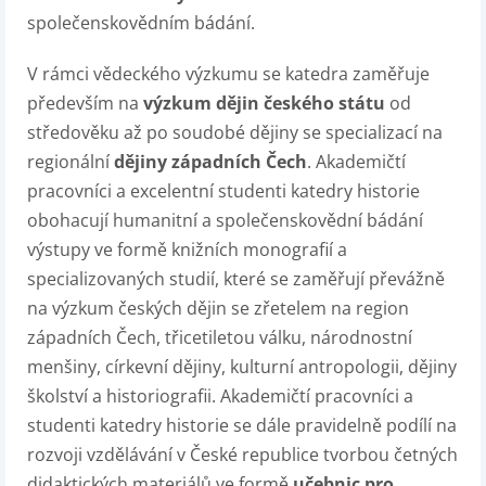
společenskovědním bádání.
V rámci vědeckého výzkumu se katedra zaměřuje
především na
výzkum dějin českého státu
od
středověku až po soudobé dějiny se specializací na
regionální
dějiny západních Čech
. Akademičtí
pracovníci a excelentní studenti katedry historie
obohacují humanitní a společenskovědní bádání
výstupy ve formě knižních monografií a
specializovaných studií, které se zaměřují převážně
na výzkum českých dějin se zřetelem na region
západních Čech, třicetiletou válku, národnostní
menšiny, církevní dějiny, kulturní antropologii, dějiny
školství a historiografii. Akademičtí pracovníci a
studenti katedry historie se dále pravidelně podílí na
rozvoji vzdělávání v České republice tvorbou četných
didaktických materiálů ve formě
učebnic pro