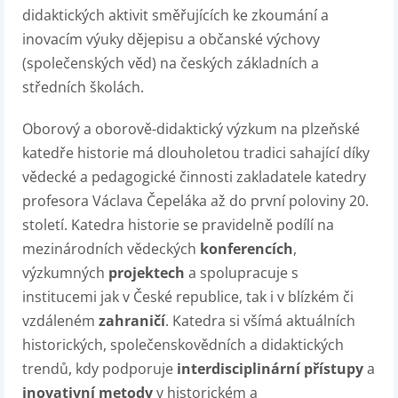
didaktických aktivit směřujících ke zkoumání a
inovacím výuky dějepisu a občanské výchovy
(společenských věd) na českých základních a
středních školách.
Oborový a oborově-didaktický výzkum na plzeňské
katedře historie má dlouholetou tradici sahající díky
vědecké a pedagogické činnosti zakladatele katedry
profesora Václava Čepeláka až do první poloviny 20.
století. Katedra historie se pravidelně podílí na
mezinárodních vědeckých
konferencích
,
výzkumných
projektech
a spolupracuje s
institucemi jak v České republice, tak i v blízkém či
vzdáleném
zahraničí
. Katedra si všímá aktuálních
historických, společenskovědních a didaktických
trendů, kdy podporuje
interdisciplinární přístupy
a
inovativní metody
v historickém a