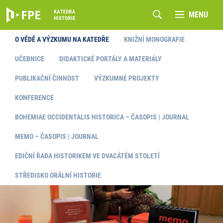
MENU
O VĚDĚ A VÝZKUMU NA KATEDŘE
KNIŽNÍ MONOGRAFIE
UČEBNICE
DIDAKTICKÉ PORTÁLY A MATERIÁLY
PUBLIKAČNÍ ČINNOST
VÝZKUMNÉ PROJEKTY
KONFERENCE
BOHEMIAE OCCIDENTALIS HISTORICA – ČASOPIS | JOURNAL
MEMO – ČASOPIS | JOURNAL
EDIČNÍ ŘADA HISTORIKEM VE DVACÁTÉM STOLETÍ
STŘEDISKO ORÁLNÍ HISTORIE