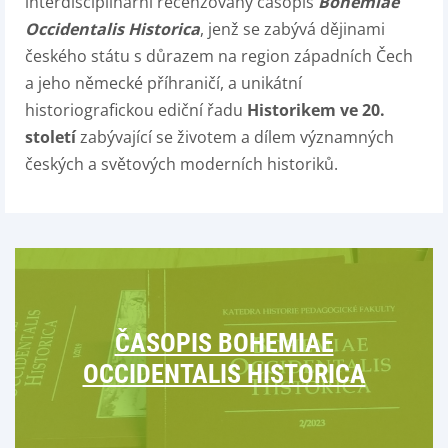
interdisciplinární recenzovaný časopis
Bohemiae
Occidentalis Historica
, jenž se zabývá dějinami
českého státu s důrazem na region západních Čech
a jeho německé příhraničí, a unikátní
historiografickou ediční řadu
Historikem ve 20.
století
zabývající se životem a dílem významných
českých a světových moderních historiků.
ČASOPIS BOHEMIAE
OCCIDENTALIS HISTORICA