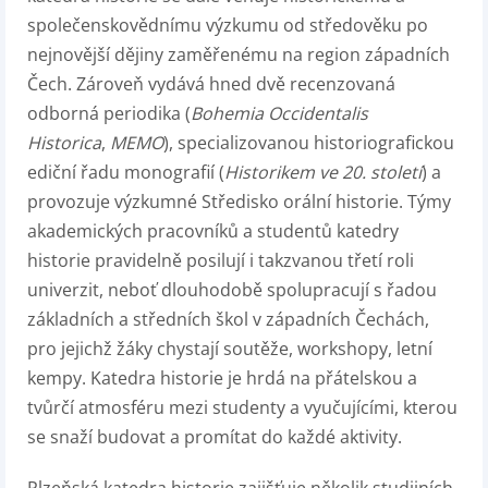
společenskovědnímu výzkumu od středověku po
nejnovější dějiny zaměřenému na region západních
Čech. Zároveň vydává hned dvě recenzovaná
odborná periodika (
Bohemia Occidentalis
Historica
,
MEMO
), specializovanou historiografickou
ediční řadu monografií (
Historikem ve 20. století
) a
provozuje výzkumné Středisko orální historie. Týmy
akademických pracovníků a studentů katedry
historie pravidelně posilují i takzvanou třetí roli
univerzit, neboť dlouhodobě spolupracují s řadou
základních a středních škol v západních Čechách,
pro jejichž žáky chystají soutěže, workshopy, letní
kempy. Katedra historie je hrdá na přátelskou a
tvůrčí atmosféru mezi studenty a vyučujícími, kterou
se snaží budovat a promítat do každé aktivity.