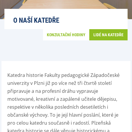
O NAŠÍ KATEDŘE
KONZULTAČNÍ HODINY
LIDÉ NA KATEDŘE
Katedra historie Fakulty pedagogické Západočeské
univerzity v Plzni již po více než tři čtvrtě století
připravuje a na profesní dráhu vypravuje
motivované, kreativní a zapálené učitele dějepisu,
respektive v několika posledních desetiletích i
občanské výchovy. To je její hlavní poslání, které je
pro celou katedru současně i radostí. Plzeňská
katedra historie se dále věnuje historickému a