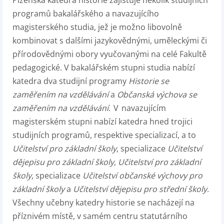
Plzeňská katedra historie zajišťuje několik studijních
programů bakalářského a navazujícího
magisterského studia, jež je možno libovolně
kombinovat s dalšími jazykovědnými, uměleckými či
přírodovědnými obory vyučovanými na celé Fakultě
pedagogické. V bakalářském stupni studia nabízí
katedra dva studijní programy
Historie se
zaměřením na vzdělávání
a
Občanská výchova se
zaměřením na vzdělávání
. V navazujícím
magisterském stupni nabízí katedra hned trojici
studijních programů, respektive specializací, a to
Učitelství pro základní školy
, specializace
Učitelství
dějepisu pro základní školy
,
Učitelství pro základní
školy
, specializace
Učitelství občanské výchovy pro
základní školy
a
Učitelství dějepisu pro střední školy
.
Všechny učebny katedry historie se nacházejí na
příznivém místě, v samém centru statutárního