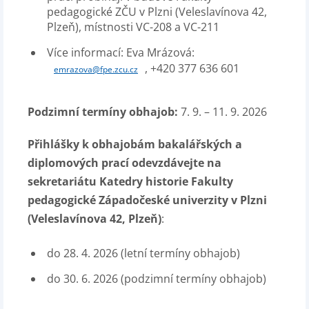
pedagogické ZČU v Plzni (Veleslavínova 42,
Plzeň), místnosti VC-208 a VC-211
Více informací: Eva Mrázová:
, +420 377 636 601
emrazova@fpe.zcu.cz
Podzimní termíny obhajob:
7. 9. – 11. 9. 2026
Přihlášky k obhajobám bakalářských a
diplomových prací odevzdávejte na
sekretariátu Katedry historie Fakulty
pedagogické Západočeské univerzity v Plzni
(Veleslavínova 42, Plzeň)
:
do 28. 4. 2026 (letní termíny obhajob)
do 30. 6. 2026 (podzimní termíny obhajob)