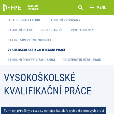
MENU
O STUDIU NA KATEDŘE
STUDIJNÍ PROGRAMY
STUDIJNÍ PLÁNY
PRO UCHAZEČE
PRO STUDENTY
STÁTNÍ ZÁVĚREČNÉ ZKOUŠKY
VYSOKOŠKOLSKÉ KVALIFIKAČNÍ PRÁCE
STUDIJNÍ POBYTY V ZAHRANIČÍ
CELOŽIVOTNÍ VZDĚLÁVÁNÍ
VYSOKOŠKOLSKÉ
KVALIFIKAČNÍ PRÁCE
Termíny, přihlášky a rozpisy obhajob bakalářských a diplomových prací