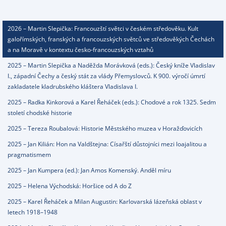
2026 – Martin Slepička: Francouzští světci v českém středověku. Kult
galořímských, franských a francouzských světců ve středověkých Čechách
a na Moravě v kontextu česko-francouzských vztahů
2025 – Martin Slepička a Naděžda Morávková (eds.): Český kníže Vladislav
I., západní Čechy a český stát za vlády Přemyslovců. K 900. výročí úmrtí
zakladatele kladrubského kláštera Vladislava I.
2025 – Radka Kinkorová a Karel Řeháček (eds.): Chodové a rok 1325. Sedm
století chodské historie
2025 – Tereza Roubalová: Historie Městského muzea v Horažďovicích
2025 – Jan Kilián: Hon na Valdštejna: Císařští důstojníci mezi loajalitou a
pragmatismem
2025 – Jan Kumpera (ed.): Jan Amos Komenský. Anděl míru
2025 – Helena Východská: Horšice od A do Z
2025 – Karel Řeháček a Milan Augustin: Karlovarská lázeňská oblast v
letech 1918–1948