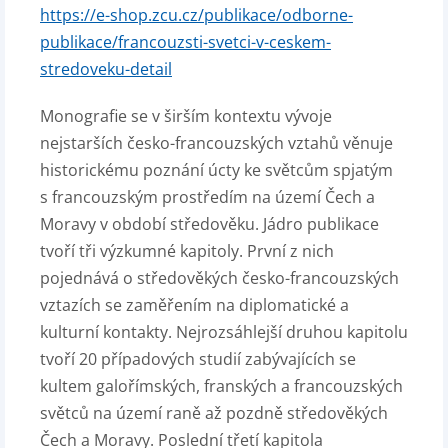
https://e-shop.zcu.cz/publikace/odborne-
publikace/francouzsti-svetci-v-ceskem-
stredoveku-detail
Monografie se v širším kontextu vývoje
nejstarších česko-francouzských vztahů věnuje
historickému poznání úcty ke světcům spjatým
s francouzským prostředím na území Čech a
Moravy v období středověku. Jádro publikace
tvoří tři výzkumné kapitoly. První z nich
pojednává o středověkých česko-francouzských
vztazích se zaměřením na diplomatické a
kulturní kontakty. Nejrozsáhlejší druhou kapitolu
tvoří 20 případových studií zabývajících se
kultem galořímských, franských a francouzských
světců na území raně až pozdně středověkých
Čech a Moravy. Poslední třetí kapitola