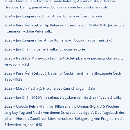
2024 – Martin Slepička: Kostel svaté Kateřiny Alexandrijské v Ostravě-
Hrabové. Dějiny, památky a duchovní správa hrabovské farnosti
2024 – Jan Kumpera (ed.): Jan Amos Komenský. Štěstí národa
2024 – Karel Řeháček a Filip Řeháček: Plzeň v letech 1914–1918. Jak se žilo
Plzeňanům v době Velké války
2023 – Jan Kumpera: Jan Amos Komenský. Poutník na rozhraní věků
2023 – Jan Kilián: Třicetiletá válka. Stručná historie
2023 – Naděžda Morávková (ed.): 3/4 století plzeňské pedagogické fakulty
ve vzpomínkách
2023 – Karel Řeháček: Svůj k svému? Česká menšina na jihozápadě Čech
1880–1938
2023 – Martin Plechatý: Historie sedlčanského gymnázia
2022 – Jan Kilián: Měšťan a šelma. S vojskem ve městě za třicetileté války
2022 – Claudia Reichl-Ham, Jan Kilián a Jenny Öhman (Hg.): „15 Wochen
lang bey Tag und Nacht von denen Schweden belägert“. Das Tagebuch des
Johann Norbert Zatočil von Löwenbruck zur Belagerung von Prag durch die
Schweden im Jahr 1648