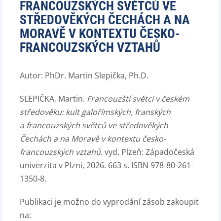
FRANCOUZSKÝCH SVĚTCŮ VE
STŘEDOVĚKÝCH ČECHÁCH A NA
MORAVĚ V KONTEXTU ČESKO-
FRANCOUZSKÝCH VZTAHŮ
Autor: PhDr. Martin Slepička, Ph.D.
SLEPIČKA, Martin.
Francouzští světci v českém
středověku: kult galořímských, franských
a francouzských světců ve středověkých
Čechách a na Moravě v kontextu česko­
francouzských vztahů
.
vyd. Plzeň: Západočeská
univerzita v Plzni, 2026. 663 s. ISBN 978-80-261-
1350-8.
Publikaci je možno do vyprodání zásob zakoupit
na: