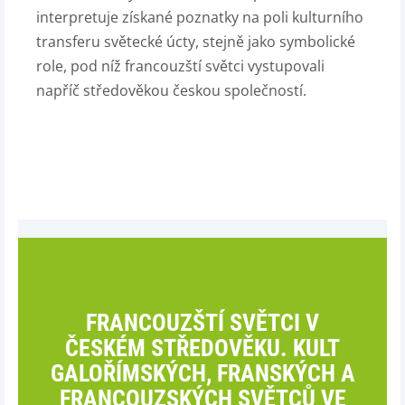
interpretuje získané poznatky na poli kulturního
transferu světecké úcty, stejně jako symbolické
role, pod níž francouzští světci vystupovali
napříč středověkou českou společností.
FRANCOUZŠTÍ SVĚTCI V
ČESKÉM STŘEDOVĚKU. KULT
GALOŘÍMSKÝCH, FRANSKÝCH A
FRANCOUZSKÝCH SVĚTCŮ VE